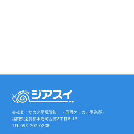
会社名：サカタ環境管財 （日商ケミカル事業部）
福岡県遠賀郡水巻町古賀3丁目8-19
TEL 093-202-0208